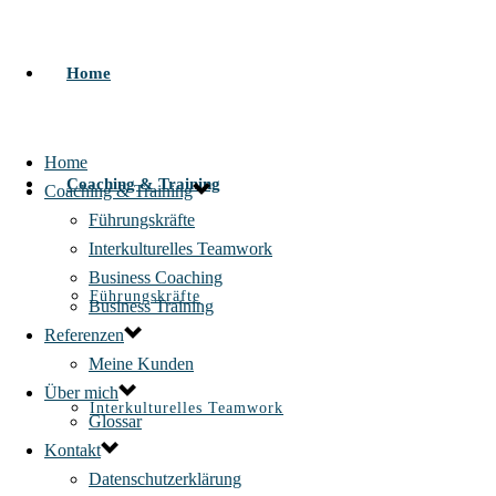
Home
Home
Coaching & Training
Coaching & Training
Führungskräfte
Interkulturelles Teamwork
Business Coaching
Führungskräfte
Business Training
Referenzen
Meine Kunden
Über mich
Interkulturelles Teamwork
Glossar
Kontakt
Datenschutzerklärung