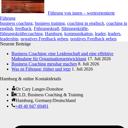
Führung von innen – werteorientierte
Führung
business coaching
,
business training
,
coaching in englisch
,
coaching in
english
,
feedback
,
Führungskraft
,
führungskräfte
,
führungskräftecoaching
,
Hamburg
,
kommunikation
,
leader
,
leaders
,
leadership
,
negatives Feedback geben
,
positives Feedback geben
Neueste Beiträge
Business Coaching: eine Leidenschaft und eine effektive
Maßnahme für Organisationsentwicklung
17. Juli 2026
Business Coaching messbar machen
8. Juli 2026
Was ist Führung: früher und jetzt
1. Juli 2026
Hamburg & online Kontaktdetails
Dr Cary Langer-Donohoe
CLD, Business Coaching & Training
Hamburg, Germany/Deutschland
+49 40 947 69491