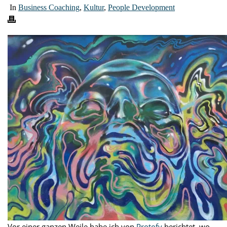
In
Business Coaching
,
Kultur
,
People Development
Vor einer ganzen Weile habe ich von
Protofy
berichtet, wo