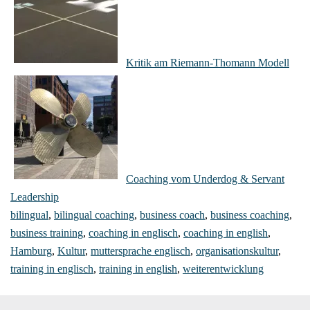
Kritik am Riemann-Thomann Modell
Coaching vom Underdog & Servant
Leadership
bilingual
,
bilingual coaching
,
business coach
,
business coaching
,
business training
,
coaching in englisch
,
coaching in english
,
Hamburg
,
Kultur
,
muttersprache englisch
,
organisationskultur
,
training in englisch
,
training in english
,
weiterentwicklung