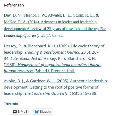
Referenzen
Day, D. V., Fleenor, J. W., Atwater, L. E., Sturm, R. E., &
McKee, R. A. (2014). Advances in leader and leadership
development: A review of 25 years of research and theory.
The
Leadership Quarterly
,
25
(1), 63–82.
Hersey, P., & Blanchard, K. H. (1969). Life cycle theory of
leadership.
Training & Development Journal
,
23
(5), 26–
34.
Later expanded in:
Hersey, P., & Blanchard, K. H.
(1988).
Management of organizational behavior: Utilizing
human resources
(5th ed.). Prentice-Hall.
Avolio, B. J., & Gardner, W. L. (2005). Authentic leadership
development: Getting to the root of positive forms of
leadership.
The Leadership Quarterly
,
16
(3), 315–338.
Teilen mit:
E-Mail
Bluesky