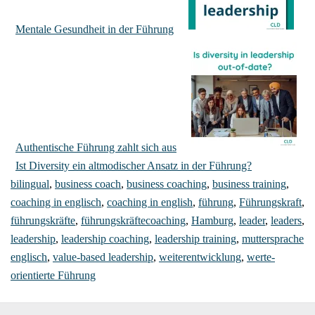
Mentale Gesundheit in der Führung
Authentische Führung zahlt sich aus
Ist Diversity ein altmodischer Ansatz in der Führung?
bilingual
,
business coach
,
business coaching
,
business training
,
coaching in englisch
,
coaching in english
,
führung
,
Führungskraft
,
führungskräfte
,
führungskräftecoaching
,
Hamburg
,
leader
,
leaders
,
leadership
,
leadership coaching
,
leadership training
,
muttersprache
englisch
,
value-based leadership
,
weiterentwicklung
,
werte-
orientierte Führung